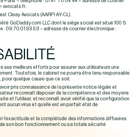
 Paris – téléphone : 01 47 70 04 44 – adresse de courrier
-avocats.fr.
n est Cleay Avocats (AARPI AY-CL).
ciété GoDaddy.com LLC dont le siège social est situé 100 S.
e : 09.70.01.93.53 – adresse de courrier électronique :
ABILITÉ
e ses meilleurs efforts pour assurer aux utilisateurs une
moment. Toutefois, le cabinet ne pourra être tenu responsable
te, pour quelque cause que ce soit.
t avoir pris connaissance de la présente notice légale et
ilisateur reconnaît disposer de la compétence et des moyens
e et l’utiliser, et reconnaît avoir vérifié que la configuration
nt aucun virus et qu’elle est en parfait état de
r l’exactitude et la complétude des informations diffusées
e de son bon fonctionnement ou sa totale sécurité