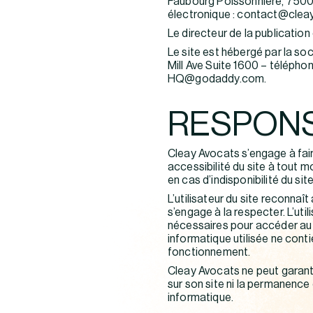
Faubourg Poissonnière, 75009
électronique : contact@cleay
Le directeur de la publicatio
Le site est hébergé par la so
Mill Ave Suite 1600 – téléphon
HQ@godaddy.com.
RESPONS
Cleay Avocats s’engage à fair
accessibilité du site à tout 
en cas d’indisponibilité du si
L’utilisateur du site reconnaî
s’engage à la respecter. L’ut
nécessaires pour accéder au sit
informatique utilisée ne contie
fonctionnement.
Cleay Avocats ne peut garanti
sur son site ni la permanenc
informatique.