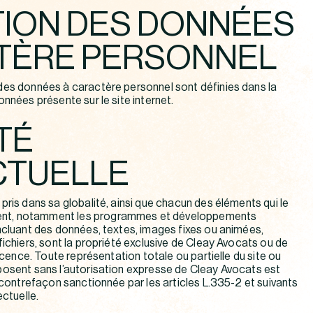
ION DES DONNÉES
TÈRE PERSONNEL
des données à caractère personnel sont définies dans la
nnées présente sur le site internet.
TÉ
CTUELLE
pris dans sa globalité, ainsi que chacun des éléments qui le
nt, notamment les programmes et développements
ncluant des données, textes, images fixes ou animées,
fichiers, sont la propriété exclusive de Cleay Avocats ou de
licence. Toute représentation totale ou partielle du site ou
posent sans l’autorisation expresse de Cleay Avocats est
e contrefaçon sanctionnée par les articles L.335-2 et suivants
ectuelle.