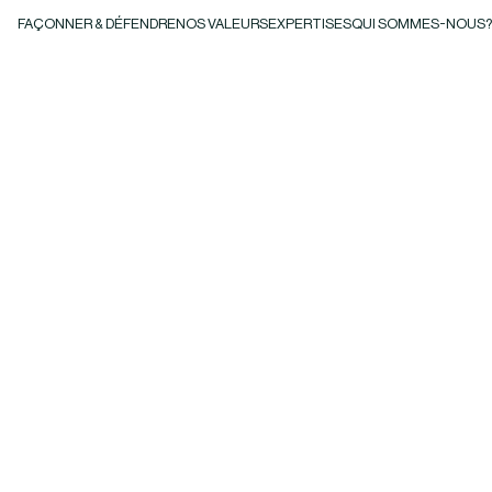
FAÇONNER & DÉFENDRE
NOS VALEURS
EXPERTISES
QUI SOMMES-NOUS?